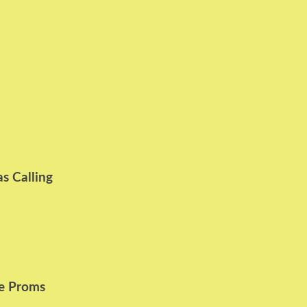
s Calling
he Proms