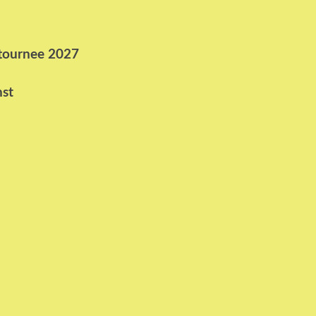
ttournee 2027
nst