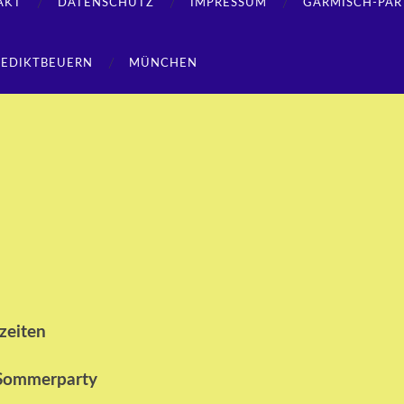
AKT
DATENSCHUTZ
IMPRESSUM
GARMISCH-PAR
NEDIKTBEUERN
MÜNCHEN
szeiten
e Sommerparty