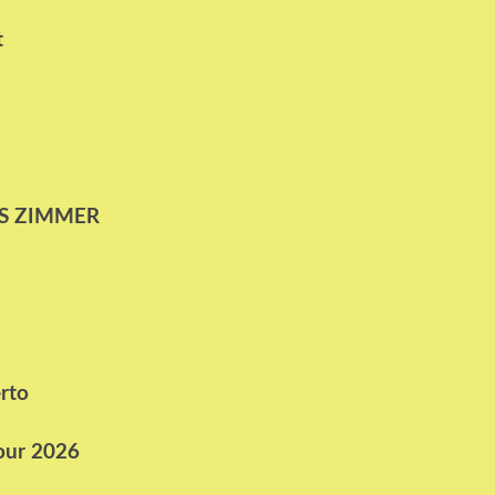
t
NS ZIMMER
rto
our 2026